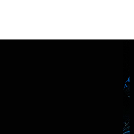
un opéra de poche de
Sylvain KASSAP
création ensemble PTYX 2023
Relecture de Macbeth de William
Shakespeare par le prisme de ses
Weird Sisters, soeurs étranges hier,
petites filles des sorcières