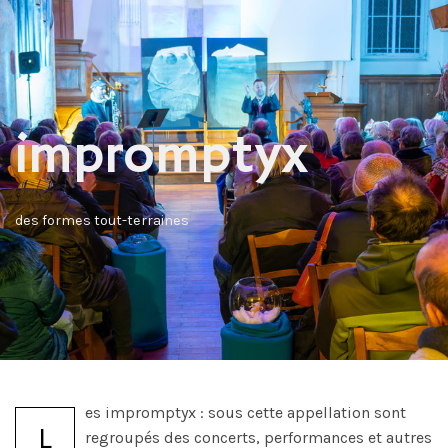
impromptyx
des formes tout-terraines
es impromptyx : sous cette appellation sont
L
regroupés des concerts, performances et autres