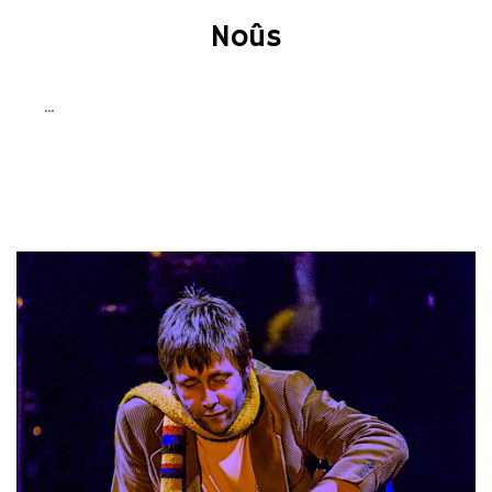
Noûs
…