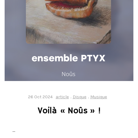
26 Oct 2024
article
.
Disque
.
Musique
Voilà « Noûs » !
…