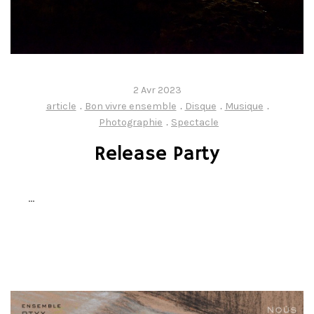
2 Avr 2023
article
.
Bon vivre ensemble
.
Disque
.
Musique
.
Photographie
.
Spectacle
Release Party
…