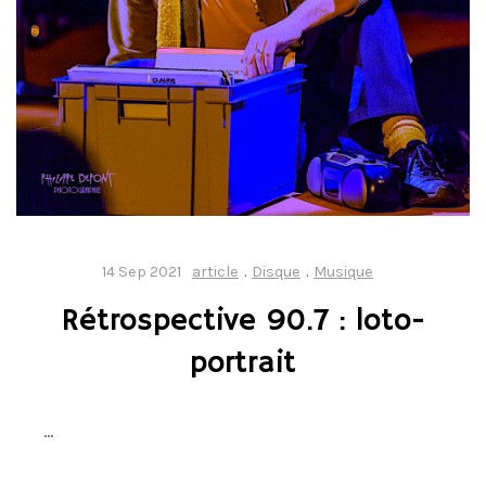
14 Sep 2021
article
.
Disque
.
Musique
Rétrospective 90.7 : loto-
portrait
…