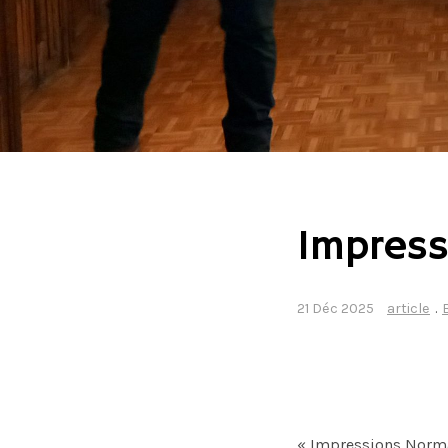
Impres
21 Déc 2025
article
.
« Impressions Norman