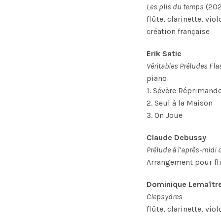
Les plis du temps
(202
flûte, clarinette, vio
création française
Erik Satie
Véritables Préludes Fl
piano
1. Sévère Réprimand
2. Seul à la Maison
3. On Joue
Claude Debussy
Prélude à l’après-midi
Arrangement pour flût
Dominique Lemaîtr
Clepsydres
flûte, clarinette, vio