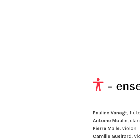
- ens
Pauline Vanagt
, flût
Antoine Moulin
, clar
Pierre Malle
, violon
Camille Gueirard
, vi