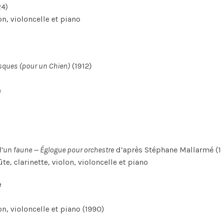
4)
lon, violoncelle et piano
asques (pour un Chien)
(1912)
e
 d’un faune — Églogue pour orchestre
d’après Stéphane Mallarmé (
e, clarinette, violon, violoncelle et piano
e
lon, violoncelle et piano (1990)