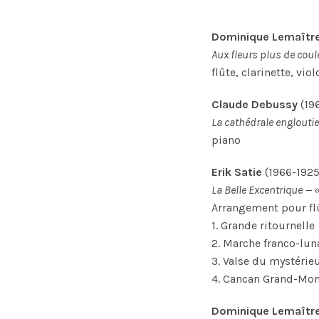
Dominique Lemaîtr
Aux fleurs plus de coule
flûte, clarinette, vio
Claude Debussy
(19
La cathédrale engloutie
piano
Erik Satie
(1966-1925
La Belle Excentrique — 
Arrangement pour flût
1. Grande ritournelle
2. Marche franco-lun
3. Valse du mystérieu
4. Cancan Grand-Mo
Dominique Lemaîtr