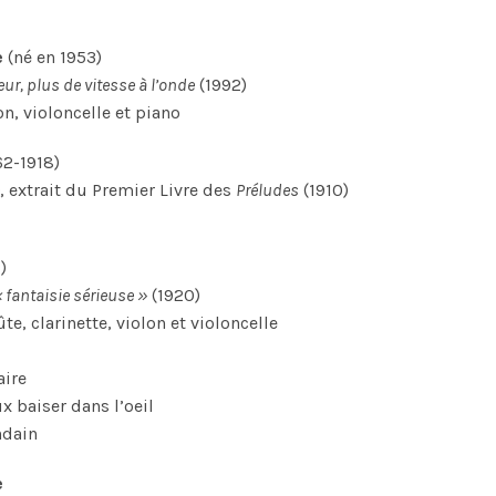
e
(né en 1953)
ur, plus de vitesse à l’onde
(1992)
lon, violoncelle et piano
62-1918)
, extrait du Premier Livre des
Préludes
(1910)
)
« fantaisie sérieuse »
(1920)
e, clarinette, violon et violoncelle
aire
x baiser dans l’oeil
ndain
e