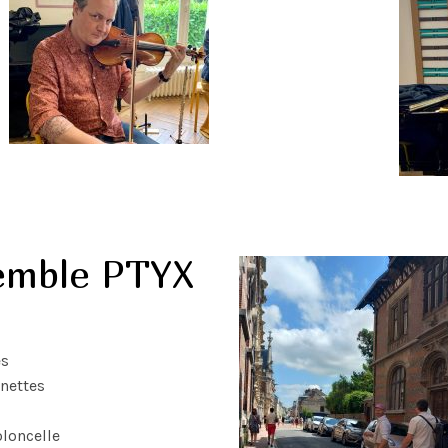
emble PTYX
es
inettes
oloncelle