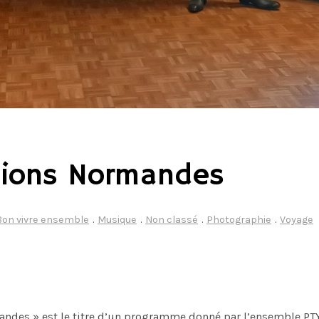
sions Normandes
Bon vivre ensemble
.
Musique
.
Non classé
.
Photographie
.
Voyage
des » est le titre d’un programme donné par l’ensemble PTYX