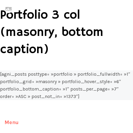
Columns
Portfolio 3 col
(masonry, bottom
caption)
[agni_posts posttype= »portfolio » portfolio_fullwidth= »1″
portfolio_grid= »masonry » portfolio_hover_style= »6″
portfolio_bottom_caption= »1″ posts_per_page= »7″
order= »ASC » post_not_in= »1373″]
Menu