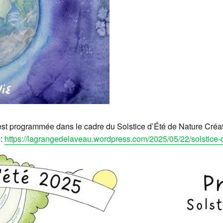
st programmée dans le cadre du Solstice d’Été de Nature Créat
 :
https://lagrangedelaveau.wordpress.com/2025/05/22/solstice-d