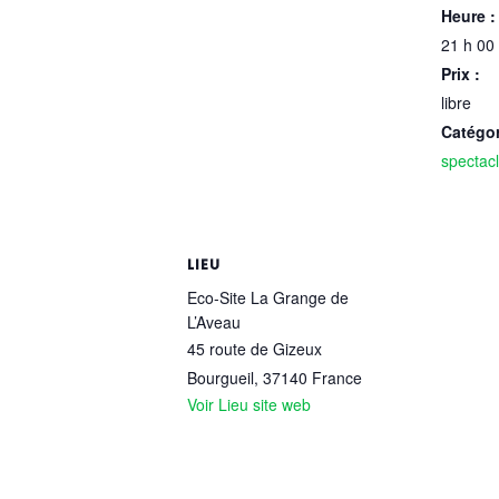
Heure :
21 h 00
Prix :
libre
Catégo
spectac
LIEU
Eco-Site La Grange de
L’Aveau
45 route de Gizeux
Bourgueil
,
37140
France
Voir Lieu site web