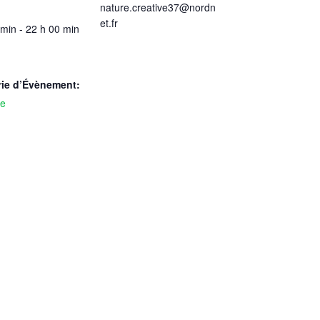
nature.creative37@nordn
et.fr
 min - 22 h 00 min
rie d’Évènement:
le