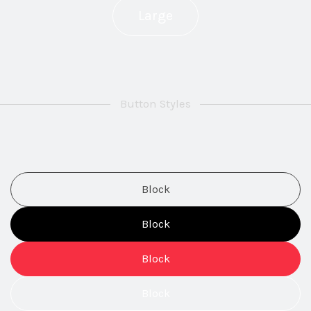
Large
Button Styles
Block
Block
Block
Block