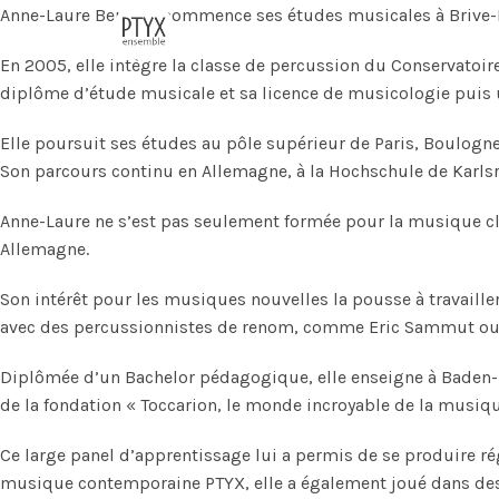
Anne-Laure Bernard commence ses études musicales à Brive-La-
En 2005, elle intègre la classe de percussion du Conservatoir
diplôme d’étude musicale et sa licence de musicologie puis u
Elle poursuit ses études au pôle supérieur de Paris, Boulogn
Son parcours continu en Allemagne, à la Hochschule de Karlsru
Anne-Laure ne s’est pas seulement formée pour la musique class
Allemagne.
Son intérêt pour les musiques nouvelles la pousse à travaill
avec des percussionnistes de renom, comme Eric Sammut ou 
Diplômée d’un Bachelor pédagogique, elle enseigne à Baden
de la fondation « Toccarion, le monde incroyable de la musiqu
Ce large panel d’apprentissage lui a permis de se produire 
musique contemporaine PTYX, elle a également joué dans des e