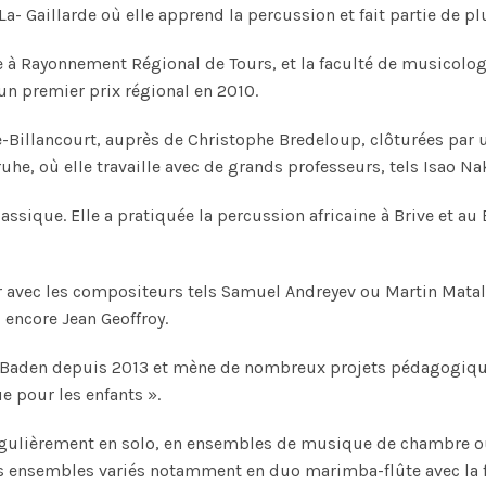
 Gaillarde où elle apprend la percussion et fait partie de pl
e à Rayonnement Régional de Tours, et la faculté de musicologi
n premier prix régional en 2010.
e-Billancourt, auprès de Christophe Bredeloup, clôturées par
he, où elle travaille avec de grands professeurs, tels Isao N
ique. Elle a pratiquée la percussion africaine à Brive et au B
er avec les compositeurs tels Samuel Andreyev ou Martin Matal
encore Jean Geoffroy.
-Baden depuis 2013 et mène de nombreux projets pédagogiqu
e pour les enfants ».
régulièrement en solo, en ensembles de musique de chambre ou
nsembles variés notamment en duo marimba-flûte avec la flûti