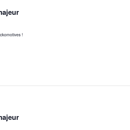
majeur
ckomotives !
majeur