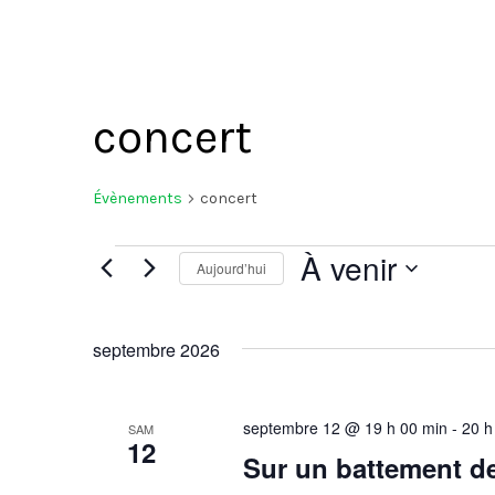
concert
Évènements
concert
À venir
Évènements
Aujourd’hui
Sélectionnez
une
septembre 2026
date.
septembre 12 @ 19 h 00 min
-
20 h
SAM
12
Sur un battement de