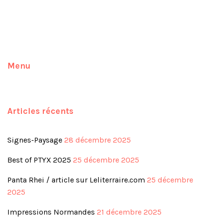
o
è
n
n
e
s
Menu
m
u
e
l
n
Articles récents
t
t
Signes-Paysage
28 décembre 2025
a
Best of PTYX 2025
25 décembre 2025
Panta Rhei / article sur Leliterraire.com
25 décembre
t
2025
i
Impressions Normandes
21 décembre 2025