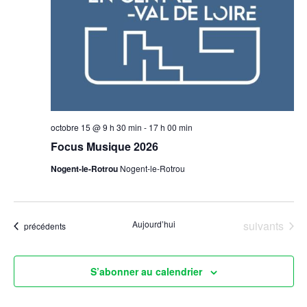
i
z
t
u
o
n
i
n
e
d
d
o
a
t
e
octobre 15 @ 9 h 30 min
-
17 h 00 min
n
e
Focus Musique 2026
v
.
p
Nogent-le-Rotrou
Nogent-le-Rotrou
u
a
e
Évènements
Aujourd’hui
suivants
Évènements
précédents
s
r
É
S’abonner au calendrier
c
v